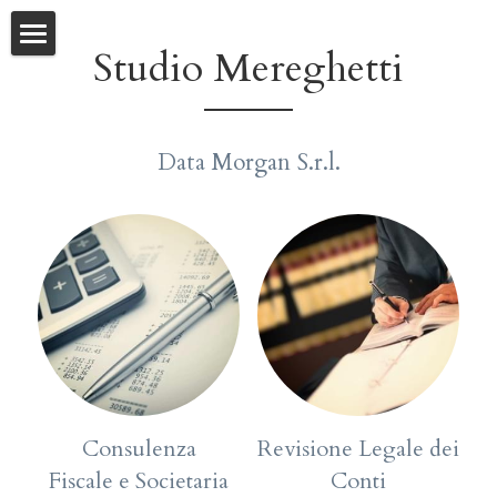
Studio Mereghetti
Lo Studio
News
Data Morgan S.r.l.
Dove siamo
Contatti
POWERED BY
Consulenza
Revisione Legale dei 
Fiscale e Societaria
Conti